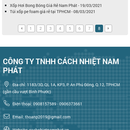
Xốp Hơi Bong Bóng Giá Rẻ Nam Phát - 19/03/2021
Túi xốp pe foam giá rẻ tại TPHCM - 08/03/2021
1
2
3
4
5
6
7
8
CÔNG TY TNHH CÁCH NHIỆT NAM
PHÁT
Địa chỉ: 1183/3D, QL 1A, KP3, P. An Phú Đông, Q.12, TPHCM
(gần cầu vượt Bình Phước)
Điện thoại: 0908157589 - 0906373661
Email: thoanp2019@gmail.com
Website: cachnhietnamphat.vn