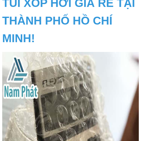
TÚI XỐP HƠI GIÁ RẺ TẠI
THÀNH PHỐ HỒ CHÍ
MINH!