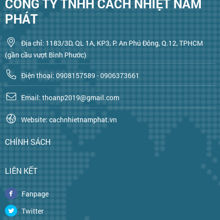
CÔNG TY TNHH CÁCH NHIỆT NAM
PHÁT
Địa chỉ: 1183/3D, QL 1A, KP3, P. An Phú Đông, Q.12, TPHCM
(gần cầu vượt Bình Phước)
Điện thoại: 0908157589 - 0906373661
Email: thoanp2019@gmail.com
Website: cachnhietnamphat.vn
CHÍNH SÁCH
LIÊN KẾT
Fanpage
Twitter