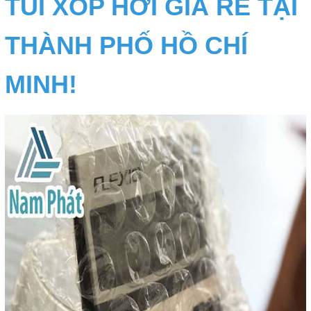
TÚI XỐP HƠI GIÁ RẺ TẠI
THÀNH PHỐ HỒ CHÍ
MINH!