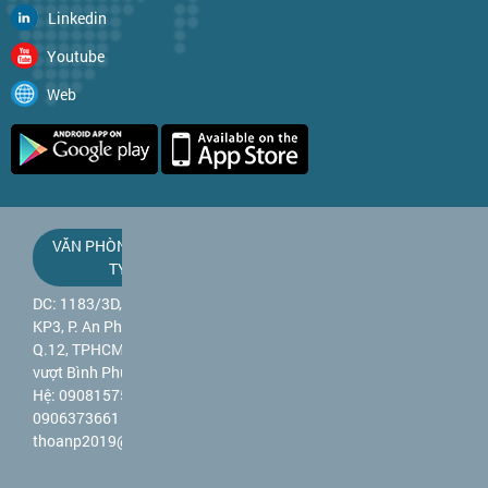
Linkedin
Youtube
Web
VĂN PHÒNG CÔNG
TY
DC: 1183/3D, QL 1A,
KP3, P. An Phú Đông,
Q.12, TPHCM (gần cầu
vượt Bình Phước) - Liên
Hệ: 0908157589 -
0906373661 - Mail:
thoanp2019@gmail.com