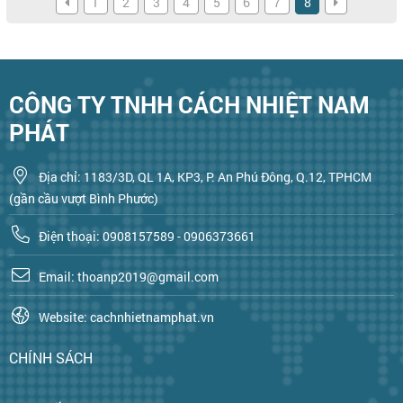
1
2
3
4
5
6
7
8
CÔNG TY TNHH CÁCH NHIỆT NAM
PHÁT
Địa chỉ: 1183/3D, QL 1A, KP3, P. An Phú Đông, Q.12, TPHCM
(gần cầu vượt Bình Phước)
Điện thoại: 0908157589 - 0906373661
Email: thoanp2019@gmail.com
Website: cachnhietnamphat.vn
CHÍNH SÁCH