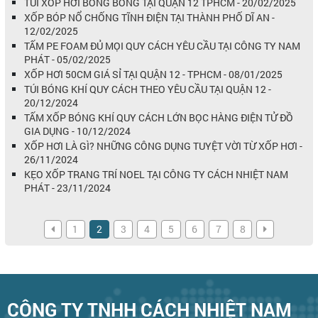
TÚI XỐP HƠI BONG BÓNG TẠI QUẬN 12 TPHCM - 20/02/2025
XỐP BÓP NỔ CHỐNG TĨNH ĐIỆN TẠI THÀNH PHỐ DĨ AN -
12/02/2025
TẤM PE FOAM ĐỦ MỌI QUY CÁCH YÊU CẦU TẠI CÔNG TY NAM
PHÁT - 05/02/2025
XỐP HƠI 50CM GIÁ SỈ TẠI QUẬN 12 - TPHCM - 08/01/2025
TÚI BÓNG KHÍ QUY CÁCH THEO YÊU CẦU TẠI QUẬN 12 -
20/12/2024
TẤM XỐP BÓNG KHÍ QUY CÁCH LỚN BỌC HÀNG ĐIỆN TỬ ĐỒ
GIA DỤNG - 10/12/2024
XỐP HƠI LÀ GÌ? NHỮNG CÔNG DỤNG TUYỆT VỜI TỪ XỐP HƠI -
26/11/2024
KẸO XỐP TRANG TRÍ NOEL TẠI CÔNG TY CÁCH NHIỆT NAM
PHÁT - 23/11/2024
1
2
3
4
5
6
7
8
CÔNG TY TNHH CÁCH NHIỆT NAM