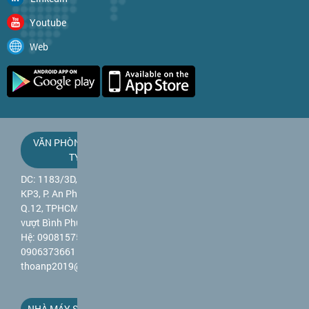
Youtube
Web
VĂN PHÒNG CÔNG
TY
DC: 1183/3D, QL 1A,
KP3, P. An Phú Đông,
Q.12, TPHCM (gần cầu
vượt Bình Phước) - Liên
Hệ: 0908157589 -
0906373661 - Mail:
thoanp2019@gmail.com
NHÀ MÁY SẢN XUẤT