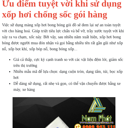
Ưu điểm tuyệt vời khi sử dụng
xốp hơi chống sốc gói hàng
Việc sử dụng màng xốp hơi bong bóng gói đồ sẽ đem lại sự an toàn tuyệt
vời cho hàng hoá. Giúp triệt tiêu lực chấn và bể vỡ, trầy xước tuyệt vời khi
xảy ra va chạm, xốc nảy. Bởi vậy, sau nhiều năm xuất hiện, xốp hơi bong
bóng được người mua đón nhận và gọi bằng nhiều tên rất gần gũi như xốp
nổ, xốp bọt khí, xốp bóp nổ, bong bóng xốp...
Giá cả thấp, cực kỳ cạnh tranh so với các vật liệu đệm lót, giảm sốc
trên thị trường
Nhiều mẫu mã để lựa chọn: dạng cuộn tròn, dạng tấm, túi, bọc xốp
hơi
Dễ dàng sử dụng, rất nhẹ và gọn, có thể vận chuyển được bằng xe
máy, xe hàng