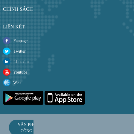
CHÍNH SÁCH
LIÊN KẾT
Fanpage
Twitter
Linkedin
Youtube
Web
VĂN PHÒNG
CÔNG TY