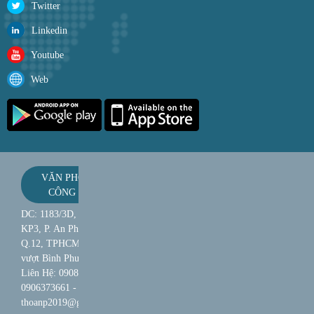
Twitter
Linkedin
Youtube
Web
VĂN PHÒNG
CÔNG TY
DC: 1183/3D, QL 1A,
KP3, P. An Phú Đông,
Q.12, TPHCM (gần cầu
vượt Bình Phước) -
Liên Hệ: 0908157589 -
0906373661 - Mail:
thoanp2019@gmail.com