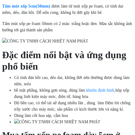
Tấm mút xốp 5cm(50mm)
được làm từ mút xốp pe foam, có tính dai
mềm, dẻo, đàn hồi. Dễ uốn cong, không bị đứt gãy khi bẻ.
Tấm mút xốp pe foam 50mm có 2 màu :trắng hoặc đen. Màu sắc không ảnh
hưởng tới giá thành sản phẩm
Đặc điểm nổi bật và ứng dụng
phổ biến
Có tính đàn hồi cao, dẻo dai, không đứt nên thường được dùng làm
nệm, sofa
bề mặt phẳng, không gợn sóng, dùng làm
khuôn định hình
,hộp xốp
đụng linh kiện máy móc, điện tử, hàng hóa.
Độ bền cao, có thể tái sử dụng nhiều lần , dùng làm Đệm lót chống
trầy xước cho máy móc, sản phẩm có kích thước lớn và nặng kí.
Dùng làm cốt hoa sáp, cắm hoa
Mua tấm xốp pe foam dày 5cm ở