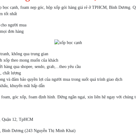
ốp bọc cạnh, foam nẹp góc, hộp xốp gói hàng giá rẻ ở TPHCM, Bình Dương. Qu
m tốt nhất
í cho người mua
 mọi đơn hàng
 tranh, không qua trung gian
cạnh xốp theo mong muốn của khách
i hàng qua shopee, sendo, grab,...theo yêu cầu
i, chất lượng
rọng và đảm bảo quyền lợi của người mua trong suốt quá trình giao dịch
 khấu, khuyến mãi hấp dẫn
 foam, góc xốp, foam định hình. Đừng ngần ngại, xin liên hệ ngay với chúng t
g, Quận 12, TpHCM
n, Bình Dương (243 Nguyễn Thị Minh Khai)