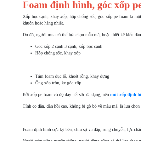
Foam định hình, góc xốp pe
Xốp bọc cạnh, khay xốp, hộp chống sốc, góc xốp pe foam là mộ
khuôn hoặc hàng nhiệt.
Do đó, người mua có thể lựa chọn mẫu mã, hoặc thiết kế kiểu dá
Góc xốp 2 cạnh 3 cạnh, xốp bọc cạnh
Hộp chống sốc, khay xốp
Tấm foam đục lỗ, khoét rỗng, khay đựng
Ống xốp tròn, ke góc xốp
Bởi xốp pe foam có độ dày hết sức đa dạng, nên
mút xốp định h
Tính co dãn, đàn hồi cao, không bị gò bó về mẫu mã, là lựa chọn t
Foam định hình cực kỳ bền, chịu sự va đâp, rung chuyển, lực chấn