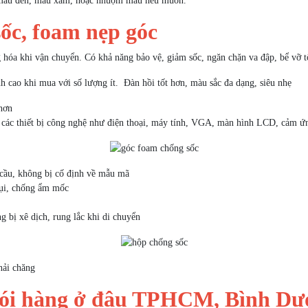
n màu đen, màu xám, hoặc nhuộm màu nếu muốn.
ốc, foam nẹp góc
hóa khi vận chuyển. Có khả năng bảo vệ, giảm sốc, ngăn chặn va đập, bể vỡ t
h cao khi mua với số lượng ít. Đàn hồi tốt hơn, màu sắc đa dạng, siêu nhẹ
hơn
ng các thiết bị công nghệ như điện thoại, máy tính, VGA, màn hình LCD, cảm 
 cầu, không bị cố định về mẫu mã
bụi, chống ẩm mốc
 bị xê dịch, rung lắc khi di chuyển
hải chăng
gói hàng ở đâu TPHCM, Bình D