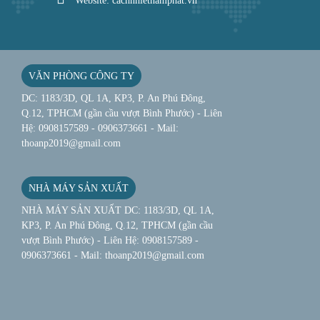
Website: cachnhietnamphat.vn
VĂN PHÒNG CÔNG TY
DC: 1183/3D, QL 1A, KP3, P. An Phú Đông,
Q.12, TPHCM (gần cầu vượt Bình Phước) - Liên
Hệ: 0908157589 - 0906373661 - Mail:
thoanp2019@gmail.com
NHÀ MÁY SẢN XUẤT
NHÀ MÁY SẢN XUẤT DC: 1183/3D, QL 1A,
KP3, P. An Phú Đông, Q.12, TPHCM (gần cầu
vượt Bình Phước) - Liên Hệ: 0908157589 -
0906373661 - Mail: thoanp2019@gmail.com