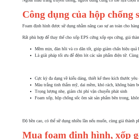
Ngoài màu trắng truyền thống, người dùng cũng có thể lựa chọ
Công dụng của hộp chống s
Foam định hình được sử dụng nhằm nâng cao sự an toàn cho hàng 
Rất phù hợp để thay thế cho xốp EPS cứng xốp eps cứng, giá thàn
Mềm mịn, đàn hồi và co dãn tốt, giúp giảm chấn hiệu quả 
Là giải pháp tối ưu để đệm lót các sản phẩm điện tử. Cù
Cực kỳ đa dạng về kiểu dáng, thiết kế theo kích thước yêu
Màu trắng tinh thẩm mỹ, dai mềm, khó rách, không bám 
Trọng lượng nhẹ, giảm chi phí vận chuyển phát sinh
Foam xốp, hộp chống sốc ôm sát sản phẩm bên trong, không
Độ bền cao, có thể sử dụng nhiều lần nếu muốn, cùng giá thành p
Mua foam định hình, xốp 