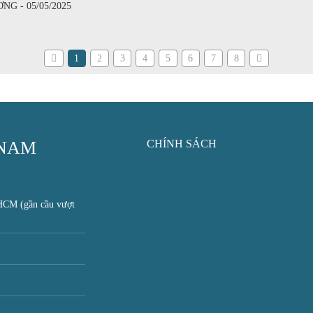
G - 05/05/2025
1
2
3
4
5
6
7
8
 NAM
CHÍNH SÁCH
HCM (gần cầu vượt