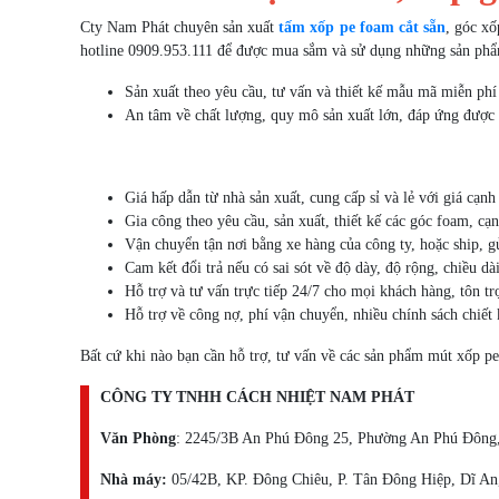
Cty Nam Phát chuyên sản xuất
tấm xốp pe foam cắt sẵn
, góc x
hotline 0909.953.111 để được mua sắm và sử dụng những sản phẩ
Sản xuất theo yêu cầu, tư vấn và thiết kế mẫu mã miễn ph
An tâm về chất lượng, quy mô sản xuất lớn, đáp ứng được
Giá hấp dẫn từ nhà sản xuất, cung cấp sỉ và lẻ với giá cạnh
Gia công theo yêu cầu, sản xuất, thiết kế các góc foam, 
Vận chuyển tận nơi bằng xe hàng của công ty, hoặc ship, gử
Cam kết đổi trả nếu có sai sót về độ dày, độ rộng, chiều dà
Hỗ trợ và tư vấn trực tiếp 24/7 cho mọi khách hàng, tôn t
Hỗ trợ về công nợ, phí vận chuyển, nhiều chính sách chiết
Bất cứ khi nào bạn cần hỗ trợ, tư vấn về các sản phẩm mút xốp pe
CÔNG TY TNHH CÁCH NHIỆT NAM PHÁT
Văn Phòng
: 2245/3B An Phú Đông 25, Phường An Phú Đôn
Nhà máy:
05/42B, KP. Đông Chiêu, P. Tân Đông Hiệp, Dĩ A