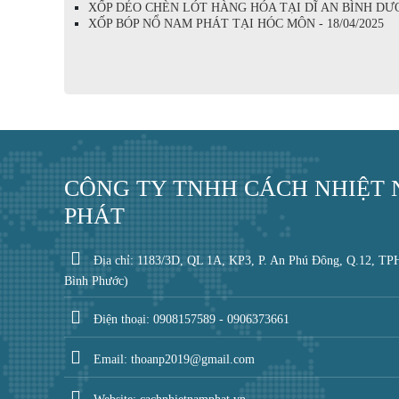
XỐP DẺO CHÈN LÓT HÀNG HÓA TẠI DĨ AN BÌNH DƯƠN
XỐP BÓP NỔ NAM PHÁT TẠI HÓC MÔN - 18/04/2025
CÔNG TY TNHH CÁCH NHIỆT
PHÁT
Địa chỉ: 1183/3D, QL 1A, KP3, P. An Phú Đông, Q.12, TP
Bình Phước)
Điện thoại: 0908157589 - 0906373661
Email: thoanp2019@gmail.com