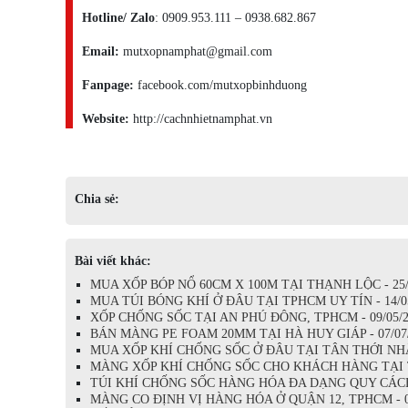
Hotline/ Zalo
: 0909.953.111 – 0938.682.867
Email:
mutxopnamphat@gmail.com
Fanpage:
facebook.com/mutxopbinhduong
Website:
http://cachnhietnamphat.vn
Chia sẻ:
Bài viết khác:
MUA XỐP BÓP NỔ 60CM X 100M TẠI THẠNH LỘC - 25/
MUA TÚI BÓNG KHÍ Ở ĐÂU TẠI TPHCM UY TÍN - 14/0
XỐP CHỐNG SỐC TẠI AN PHÚ ĐÔNG, TPHCM - 09/05/2
BÁN MÀNG PE FOAM 20MM TẠI HÀ HUY GIÁP - 07/07
MUA XỐP KHÍ CHỐNG SỐC Ở ĐÂU TẠI TÂN THỚI NHẤT
MÀNG XỐP KHÍ CHỐNG SỐC CHO KHÁCH HÀNG TẠI T
TÚI KHÍ CHỐNG SỐC HÀNG HÓA ĐA DẠNG QUY CÁCH -
MÀNG CO ĐỊNH VỊ HÀNG HÓA Ở QUẬN 12, TPHCM - 08