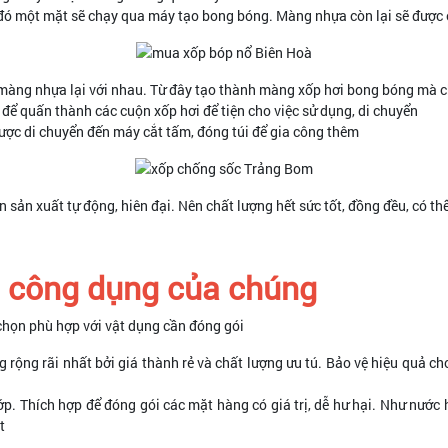
đó một mặt sẽ chạy qua máy tạo bong bóng. Màng nhựa còn lại sẽ được é
i màng nhựa lại với nhau. Từ đây tạo thành màng xốp hơi bong bóng mà 
ể quấn thành các cuộn xốp hơi để tiện cho việc sử dụng, di chuyển
được di chuyển đến máy cắt tấm, đóng túi để gia công thêm
 sản xuất tự động, hiên đại. Nên chất lượng hết sức tốt, đồng đều, có t
à công dụng của chúng
họn phù hợp với vật dụng cần đóng gói
 rộng rãi nhất bởi giá thành rẻ và chất lượng ưu tú. Bảo vệ hiệu quả ch
ớp. Thích hợp để đóng gói các mặt hàng có giá trị, dễ hư hại. Như nước 
t