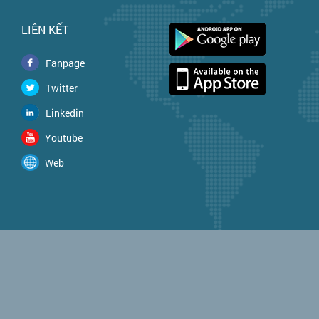
LIÊN KẾT
Fanpage
Twitter
Linkedin
Youtube
Web