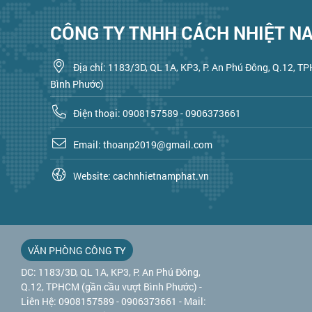
CÔNG TY TNHH CÁCH NHIỆT N
Địa chỉ: 1183/3D, QL 1A, KP3, P. An Phú Đông, Q.12, T
Bình Phước)
Điện thoại: 0908157589 - 0906373661
Email: thoanp2019@gmail.com
Website: cachnhietnamphat.vn
VĂN PHÒNG CÔNG TY
DC: 1183/3D, QL 1A, KP3, P. An Phú Đông,
Q.12, TPHCM (gần cầu vượt Bình Phước) -
Liên Hệ: 0908157589 - 0906373661 - Mail: