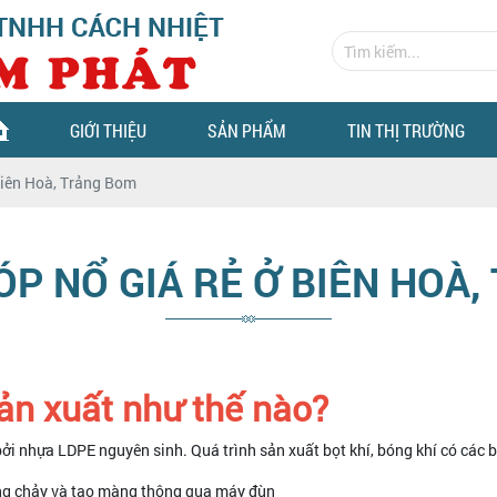
GIỚI THIỆU
SẢN PHẨM
TIN THỊ TRƯỜNG
iên Hoà, Trảng Bom
P NỔ GIÁ RẺ Ở BIÊN HOÀ
ản xuất như thế nào?
i nhựa LDPE nguyên sinh. Quá trình sản xuất bọt khí, bóng khí có các 
ung chảy và tạo màng thông qua máy đùn