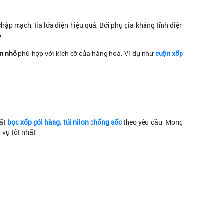
chập mạch, tia lửa điện hiệu quả, Bởi phụ gia kháng tĩnh điện
o
n nhỏ
phù hợp với kích cỡ của hàng hoá. Ví dụ như
cuộn xốp
uất
bọc xốp gói hàng, túi nilon chống sốc
theo yêu cầu. Mong
 vụ tốt nhất