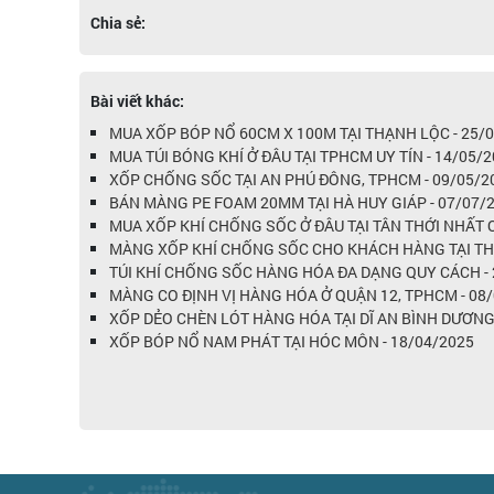
Chia sẻ:
Bài viết khác:
MUA XỐP BÓP NỔ 60CM X 100M TẠI THẠNH LỘC - 25/
MUA TÚI BÓNG KHÍ Ở ĐÂU TẠI TPHCM UY TÍN - 14/05/
XỐP CHỐNG SỐC TẠI AN PHÚ ĐÔNG, TPHCM - 09/05/2
BÁN MÀNG PE FOAM 20MM TẠI HÀ HUY GIÁP - 07/07/
MUA XỐP KHÍ CHỐNG SỐC Ở ĐÂU TẠI TÂN THỚI NHẤT Q
MÀNG XỐP KHÍ CHỐNG SỐC CHO KHÁCH HÀNG TẠI THA
TÚI KHÍ CHỐNG SỐC HÀNG HÓA ĐA DẠNG QUY CÁCH - 
MÀNG CO ĐỊNH VỊ HÀNG HÓA Ở QUẬN 12, TPHCM - 08
XỐP DẺO CHÈN LÓT HÀNG HÓA TẠI DĨ AN BÌNH DƯƠNG 
XỐP BÓP NỔ NAM PHÁT TẠI HÓC MÔN - 18/04/2025