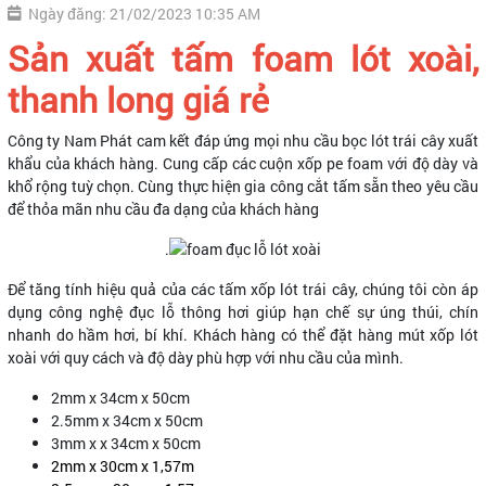
Ngày đăng: 21/02/2023 10:35 AM
Sản xuất tấm foam lót xoài,
thanh long giá rẻ
Công ty Nam Phát cam kết đáp ứng mọi nhu cầu bọc lót trái cây xuất
khẩu của khách hàng. Cung cấp các cuộn xốp pe foam với độ dày và
khổ rộng tuỳ chọn. Cùng thực hiện gia công cắt tấm sẵn theo yêu cầu
để thỏa mãn nhu cầu đa dạng của khách hàng
.
Để tăng tính hiệu quả của các tấm xốp lót trái cây, chúng tôi còn áp
dụng công nghệ đục lỗ thông hơi giúp hạn chế sự úng thúi, chín
nhanh do hầm hơi, bí khí. Khách hàng có thể đặt hàng mút xốp lót
xoài với quy cách và độ dày phù hợp với nhu cầu của mình.
2mm x 34cm x 50cm
2.5mm x 34cm x 50cm
3mm x x 34cm x 50cm
2mm x 30cm x 1,57m