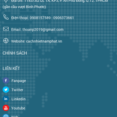
Địa chỉ: 1183/3D, QL 1A, KP3, P. An Phú Đông, Q.12, TPHCM
(gần cầu vượt Bình Phước)
Điện thoại: 0908157589 - 0906373661
Email: thoanp2019@gmail.com
Website: cachnhietnamphat.vn
CHÍNH SÁCH
LIÊN KẾT
Fanpage
Twitter
Linkedin
Youtube