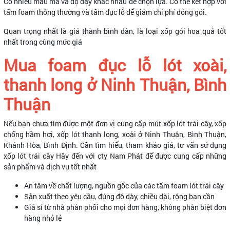
Có nhiều mẫu mã và độ dày khác nhau để chọn lựa. Có thể kết hợp với
tấm foam thông thường và tấm đục lỗ để giảm chi phí đóng gói.
Quan trọng nhất là giá thành bình dân, là loại xốp gói hoa quả tốt
nhất trong cùng mức giá
Mua foam đục lỗ lót xoài,
thanh long ở Ninh Thuận, Bình
Thuận
Nếu bạn chưa tìm được một đơn vị cung cấp mút xốp lót trái cây, xốp
chống hầm hơi, xốp lót thanh long, xoài ở Ninh Thuận, Bình Thuận,
Khánh Hòa, Bình Định. Cần tìm hiểu, tham khảo giá, tư vấn sử dụng
xốp lót trái cây Hãy đến với cty Nam Phát để được cung cấp những
sản phẩm và dịch vụ tốt nhất
An tâm về chất lượng, nguồn gốc của các tấm foam lót trái cây
Sản xuất theo yêu cầu, đúng độ dày, chiều dài, rộng bạn cần
Giá sỉ từ nhà phân phối cho mọi đơn hàng, không phân biệt đơn
hàng nhỏ lẻ