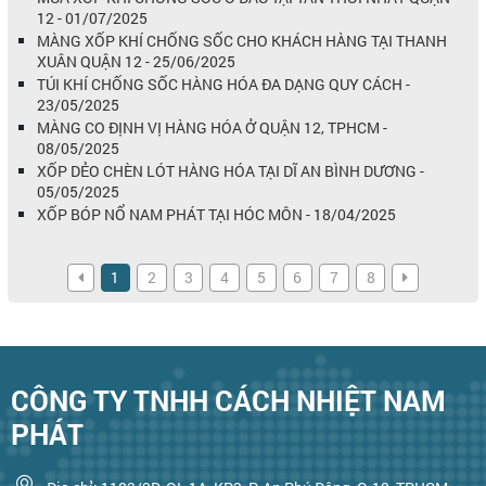
12 - 01/07/2025
MÀNG XỐP KHÍ CHỐNG SỐC CHO KHÁCH HÀNG TẠI THANH
XUÂN QUẬN 12 - 25/06/2025
TÚI KHÍ CHỐNG SỐC HÀNG HÓA ĐA DẠNG QUY CÁCH -
23/05/2025
MÀNG CO ĐỊNH VỊ HÀNG HÓA Ở QUẬN 12, TPHCM -
08/05/2025
XỐP DẺO CHÈN LÓT HÀNG HÓA TẠI DĨ AN BÌNH DƯƠNG -
05/05/2025
XỐP BÓP NỔ NAM PHÁT TẠI HÓC MÔN - 18/04/2025
1
2
3
4
5
6
7
8
CÔNG TY TNHH CÁCH NHIỆT NAM
PHÁT