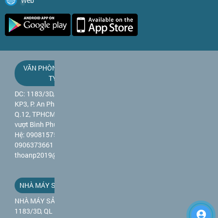
Web
VĂN PHÒNG CÔNG
TY
DC: 1183/3D, QL 1A,
KP3, P. An Phú Đông,
Q.12, TPHCM (gần cầu
vượt Bình Phước) - Liên
Hệ: 0908157589 -
0906373661 - Mail:
thoanp2019@gmail.com
NHÀ MÁY SẢN XUẤT
NHÀ MÁY SẢN XUẤT DC:
1183/3D, QL 1A, KP3, P.