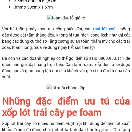
2.5mm x 30cm x 1,57m
3mm x 30cm x 1,57m
Với hệ thống máy móc gia công hiện đại, các
mút lót xoài
chống
dập được cắt tấm thẳng đều, không bị tưa rách, cong lệch như khi cắt
bằng các dụng cụ thô sơ Tăng cường sự an toàn, thẩm mỹ cho các trái
xoài, thanh long, mua về dùng ngay hết sức tiện lợi
Bà con và các doanh nghiệp có thể gọi đến số zalo 0909.953.111 để
được báo giá, đặt hàng trực tiếp. Các tấm foam, xốp đục lỗ sẽ được
đóng gói và giao hàng tận nơi cho khách với giá sỉ ưu đãi từ nhà sản
xuất
Những đặc điểm ưu tú của
xốp lót trái cây pe foam
Xốp lót trái cây có nhiều ưu điểm vượt trội khi dùng để đệm lót xuất
khẩu. Trong đó đáng chú ý nhất là tính đàn hồi tuyệt vời. Gia tăng