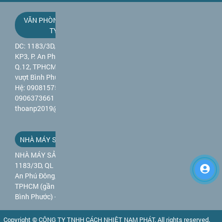
VĂN PHÒNG CÔNG
TY
DC: 1183/3D, QL 1A,
KP3, P. An Phú Đông,
Q.12, TPHCM (gần cầu
vượt Bình Phước) - Liên
Hệ: 0908157589 -
0906373661 - Mail:
thoanp2019@gmail.com
NHÀ MÁY SẢN XUẤT
NHÀ MÁY SẢN XUẤT DC:
1183/3D, QL 1A, KP3, P.
An Phú Đông, Q.12,
TPHCM (gần cầu vượt
Bình Phước) - Liên Hệ:
0908157589 -
0906373661 - Mail:
Copyright © CÔNG TY TNHH CÁCH NHIỆT NAM PHÁT. All rights reserved.