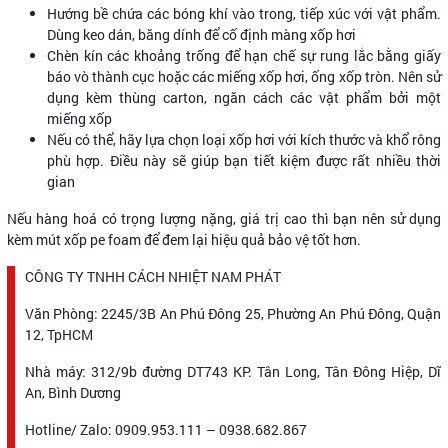
Hướng bề chứa các bóng khí vào trong, tiếp xúc với vật phẩm.
Dùng keo dán, băng dính để cố định màng xốp hơi
Chèn kín các khoảng trống để hạn chế sự rung lắc bằng giấy
báo vò thành cục hoặc các miếng xốp hơi, ống xốp tròn. Nên sử
dụng kèm thùng carton, ngăn cách các vật phẩm bởi một
miếng xốp
Nếu có thể, hãy lựa chọn loại xốp hơi với kích thước và khổ rông
phù hợp. Điều này sẽ giúp bạn tiết kiệm được rất nhiều thời
gian
Nếu hàng hoá có trọng lượng nặng, giá trị cao thì bạn nên sử dụng
kèm mút xốp pe foam để đem lại hiệu quả bảo vệ tốt hơn.
CÔNG TY TNHH CÁCH NHIỆT NAM PHÁT
Văn Phòng: 2245/3B An Phú Đông 25, Phường An Phú Đông, Quận
12, TpHCM
Nhà máy: 312/9b đường DT743 KP. Tân Long, Tân Đông Hiệp, Dĩ
An, Bình Dương
Hotline/ Zalo: 0909.953.111 – 0938.682.867