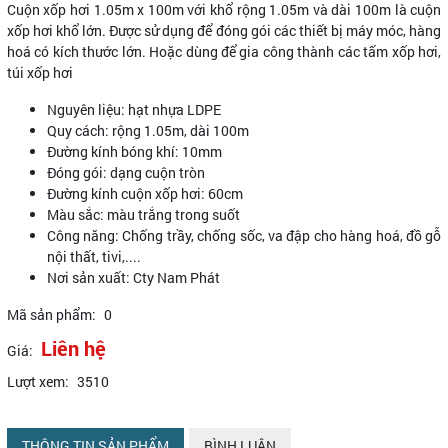
Cuộn xốp hơi 1.05m x 100m với khổ rộng 1.05m và dài 100m là cuộn
xốp hơi khổ lớn. Được sử dụng để đóng gói các thiết bị máy móc, hàng
hoá có kích thước lớn. Hoặc dùng để gia công thành các tấm xốp hơi,
túi xốp hơi
Nguyên liệu: hạt nhựa LDPE
Quy cách: rộng 1.05m, dài 100m
Đường kính bóng khí: 10mm
Đóng gói: dạng cuộn tròn
Đường kính cuộn xốp hơi: 60cm
Màu sắc: màu trắng trong suốt
Công năng: Chống trầy, chống sốc, va đập cho hàng hoá, đồ gỗ
nội thất, tivi,....
Nơi sản xuất: Cty Nam Phát
Mã sản phẩm:
0
Liên hệ
Giá:
Lượt xem:
3510
THÔNG TIN SẢN PHẨM
BÌNH LUẬN