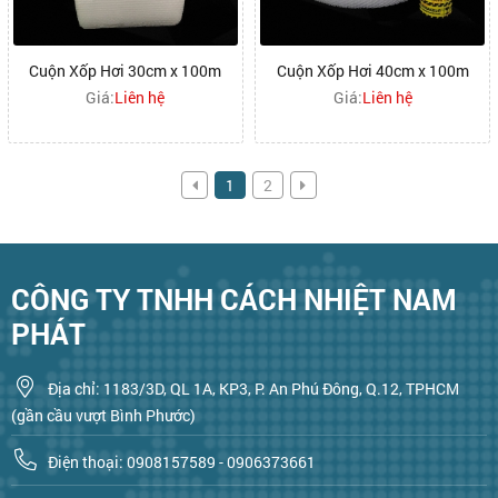
Cuộn Xốp Hơi 30cm x 100m
Cuộn Xốp Hơi 40cm x 100m
Giá:
Liên hệ
Giá:
Liên hệ
1
2
CÔNG TY TNHH CÁCH NHIỆT NAM
PHÁT
Địa chỉ: 1183/3D, QL 1A, KP3, P. An Phú Đông, Q.12, TPHCM
(gần cầu vượt Bình Phước)
Điện thoại: 0908157589 - 0906373661