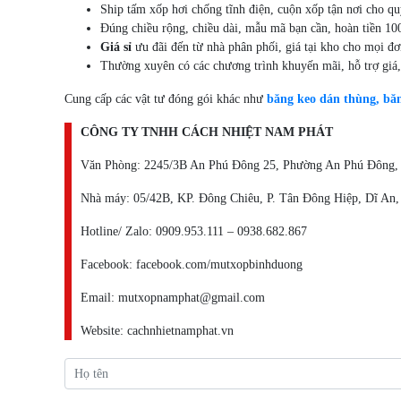
Ship tấm xốp hơi chống tĩnh điện, cuộn xốp tận nơi cho qu
Đúng chiều rộng, chiều dài, mẫu mã bạn cần, hoàn tiền 10
Giá sỉ
ưu đãi đến từ nhà phân phối, giá tại kho cho mọi đ
Thường xuyên có các chương trình khuyến mãi, hỗ trợ giá,
Cung cấp các vật tư đóng gói khác như
băng keo dán thùng, bă
CÔNG TY TNHH CÁCH NHIỆT NAM PHÁT
Văn Phòng: 2245/3B An Phú Đông 25, Phường An Phú Đông
Nhà máy: 05/42B, KP. Đông Chiêu, P. Tân Đông Hiệp, Dĩ An
Hotline/ Zalo: 0909.953.111 – 0938.682.867
Facebook: facebook.com/mutxopbinhduong
Email: mutxopnamphat@gmail.com
Website: cachnhietnamphat.vn