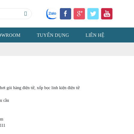
OWROOM
TUYỂN DỤNG
LIÊN HỆ
ơi gói hàng điện tử, xốp bọc linh kiện điện tử
êu cầu
mm
.111