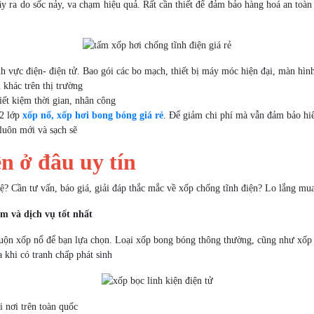
y ra do sốc nảy, va chạm hiệu quả. Rất cần thiết để đảm bảo hàng hoá an toàn
ĩnh vực điện- điện tử. Bao gói các bo mạch, thiết bị máy móc hiện đại, màn hìn
 khác trên thị trường
iết kiệm thời gian, nhân công
-2 lớp
xốp nổ, xốp hơi bong bóng giá rẻ
. Để giảm chi phí mà vẫn đảm bảo hiê
luôn mới và sạch sẽ
n ở đâu uy tín
ệ? Cần tư vấn, báo giá, giải đáp thắc mắc về xốp chống tĩnh điện? Lo lắng mua
m và dịch vụ tốt nhất
ộn xốp nổ để bạn lựa chọn. Loại xốp bong bóng thông thường, cũng như xốp chố
 khi có tranh chấp phát sinh
 nơi trên toàn quốc