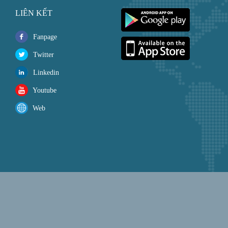
LIÊN KẾT
Fanpage
Twitter
Linkedin
Youtube
Web