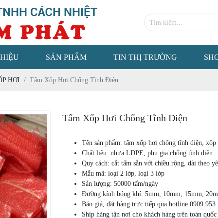
THIỆU
SẢN PHẨM
TIN THỊ TRƯỜNG
SH
P HƠI
Tấm Xốp Hơi Chống Tĩnh Điện
Tấm Xốp Hơi Chống Tĩnh Điện
Tên sản phẩm: tấm xốp hơi chống tĩnh điện, xốp h
Chất liệu: nhựa LDPE, phụ gia chống tĩnh điện
Quy cách: cắt tấm sẵn với chiều rộng, dài theo y
Mẫu mã: loại 2 lớp, loại 3 lớp
Sản lượng: 50000 tấm/ngày
Đường kính bóng khí: 5mm, 10mm, 15mm, 20
Báo giá, đặt hàng trực tiếp qua hotline 0909.953
Ship hàng tận nơi cho khách hàng trên toàn quốc