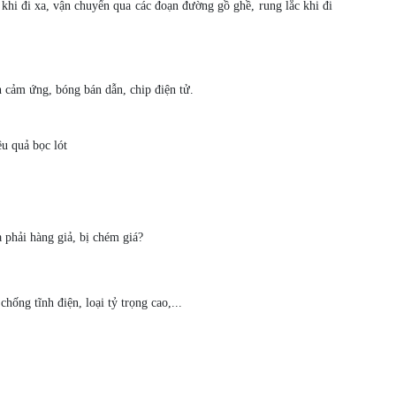
 khi đi xa, vận chuyển qua các đoạn đường gồ ghề, rung lắc khi đi
h cảm ứng, bóng bán dẫn, chip điện tử.
u quả bọc lót
 phải hàng giả, bị chém giá?
ng tĩnh điện, loại tỷ trọng cao,...