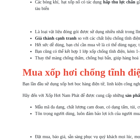
Các bóng khí, hạt xốp nổ có tác dụng
hấp thu lực chấn
gâ
tàu biển
Là loại vật liệu đóng gói được sử dụng nhiều nhất trong l
Giá thành cạnh tranh
so với các chất liệu chống tĩnh điện
Hết sức dễ dùng, bạn chỉ cần mua về là có thể dùng ngay, t
Bạn cũng có thể kết hợp 1 lớp xốp chống tĩnh điện, kèm 1
Thay thế màng chống thấm, chống bụi bẩn, giúp hàng hoá 
Mua xốp hơi chống tĩnh điệ
Bạn lần đầu sử dụng xốp hơi bọc hàng điện tử, linh kiện công ngh
Hãy đến với Xốp Hơi Nam Phát để được cung cấp những
sản phẩ
Mẫu mã đa dạng, chất lượng cam đoan, có dạng tấm, túi, cu
Tôn trọng người dùng, luôn đảm bảo lợi ích của người mua
Đặt mua, báo giá, sẵn sàng phục vụ quý khách mọi lúc, mọi