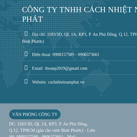
CÔNG TY TNHH CÁCH NHIỆT
PHÁT
Địa chỉ: 1183/3D, QL 1A, KP3, P. An Phú Đông, Q.12, TP
Bình Phước)
Điện thoại: 0908157589 - 0906373661
Email: thoanp2019@gmail.com
Website: cachnhietnamphat.vn
VĂN PHÒNG CÔNG TY
DC: 1183/3D, QL 1A, KP3, P. An Phú Đông,
Q.12, TPHCM (gần cầu vượt Bình Phước) - Liên
Hệ: 0908157589 - 0906373661 - Mail: