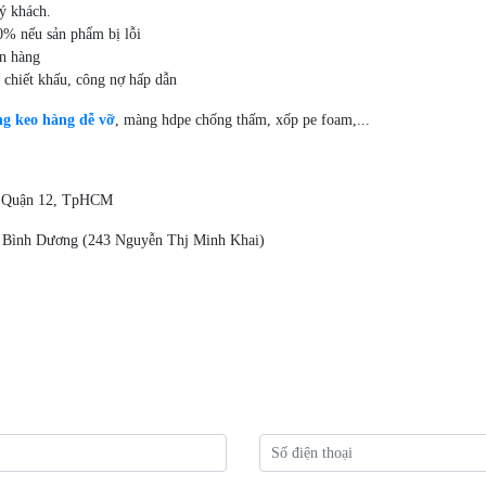
ý khách.
0% nếu sản phẩm bị lỗi
ơn hàng
 chiết khấu, công nợ hấp dẫn
ng keo hàng dễ vỡ
, màng hdpe chống thấm, xốp pe foam,...
, Quận 12, TpHCM
, Bình Dương (243 Nguyễn Thj Minh Khai)