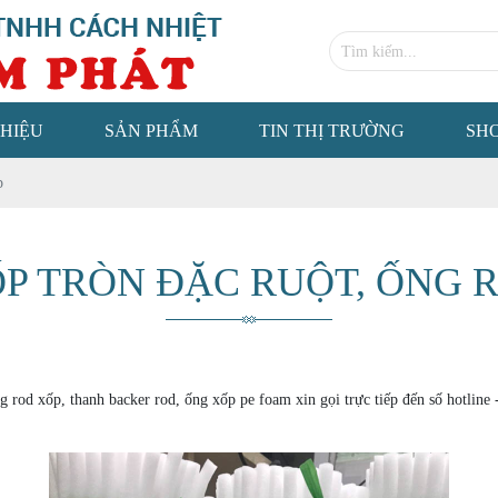
THIỆU
SẢN PHẨM
TIN THỊ TRƯỜNG
SH
p
P TRÒN ĐẶC RUỘT, ỐNG 
g rod xốp, thanh backer rod, ống xốp pe foam xin gọi trực tiếp đến số hotline