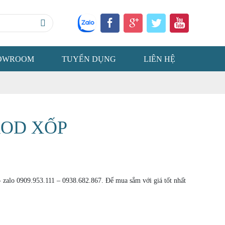
OWROOM
TUYỂN DỤNG
LIÊN HỆ
ROD XỐP
 - zalo 0909.953.111 – 0938.682.867. Để mua sắm với giá tốt nhất