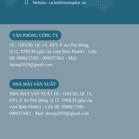
Website: cachnhietnamphat.vn
VĂN PHÒNG CÔNG TY
DC: 1183/3D, QL 1A, KP3, P. An Phú Đông,
Q.12, TPHCM (gần cầu vượt Bình Phước) - Liên
Hệ: 0908157589 - 0906373661 - Mail:
thoanp2019@gmail.com
NHÀ MÁY SẢN XUẤT
NHÀ MÁY SẢN XUẤT DC: 1183/3D, QL 1A,
KP3, P. An Phú Đông, Q.12, TPHCM (gần cầu
vượt Bình Phước) - Liên Hệ: 0908157589 -
0906373661 - Mail: thoanp2019@gmail.com