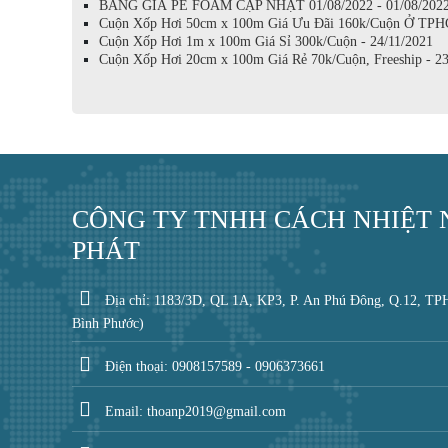
BẢNG GIÁ PE FOAM CẬP NHẬT 01/08/2022 - 01/08/202
Cuộn Xốp Hơi 50cm x 100m Giá Ưu Đãi 160k/Cuộn Ở TPHC
Cuộn Xốp Hơi 1m x 100m Giá Sỉ 300k/Cuộn - 24/11/2021
Cuộn Xốp Hơi 20cm x 100m Giá Rẻ 70k/Cuộn, Freeship - 2
CÔNG TY TNHH CÁCH NHIỆT
PHÁT
Địa chỉ: 1183/3D, QL 1A, KP3, P. An Phú Đông, Q.12, TP
Bình Phước)
Điện thoại: 0908157589 - 0906373661
Email: thoanp2019@gmail.com